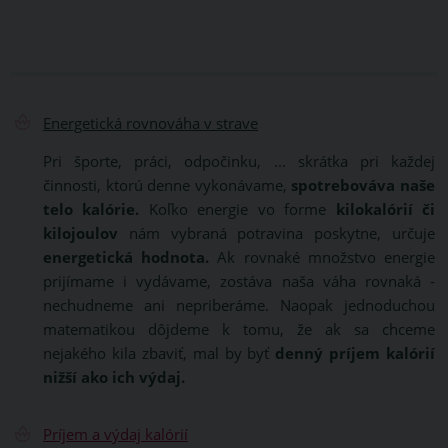
Energetická rovnováha v strave
Pri športe, práci, odpočinku, ... skrátka pri každej
činnosti, ktorú denne vykonávame,
spotrebováva naše
telo kalórie.
Koľko energie vo forme
kilokalórií či
kilojoulov
nám vybraná potravina poskytne, určuje
energetická hodnota.
Ak rovnaké množstvo energie
prijímame i vydávame, zostáva naša váha rovnaká -
nechudneme ani nepriberáme. Naopak jednoduchou
matematikou dôjdeme k tomu, že ak sa chceme
nejakého kila zbaviť, mal by byť
denný príjem kalórií
nižší ako ich výdaj.
Príjem a výdaj kalórií