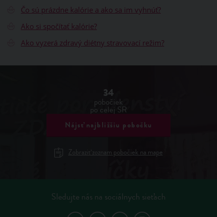
Čo sú prázdne kalórie a ako sa im vyhnúť?
Ako si spočítať kalórie?
Ako vyzerá zdravý diétny stravovací režim?
34
pobočiek
po celej SR
Nájsť najbližšiu pobočku
Zobraziť zoznam pobočiek na mape
Sledujte nás na sociálnych sieťach