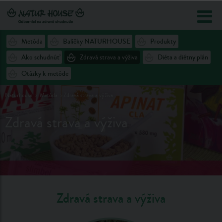
Metóda
Balíčky NATURHOUSE
Produkty
Ako schudnúť
Zdravá strava a výživa
Diéta a diétny plán
Otázky k metóde
Naturhouse
Metóda
Zdravá strava a výživa
Zdravá strava a výživa
Zdravá strava a výživa