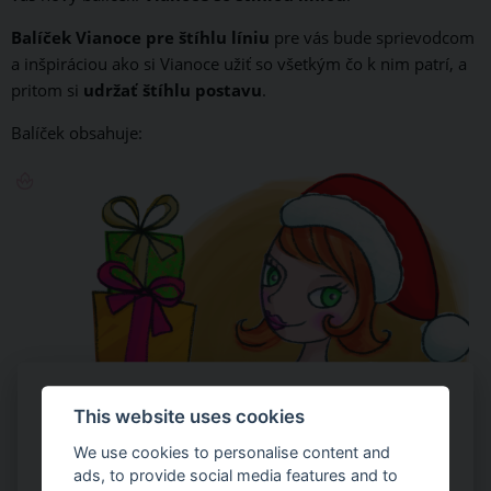
Balíček Vianoce pre štíhlu líniu
pre vás bude sprievodcom
a inšpiráciou ako si Vianoce užiť so všetkým čo k nim patrí, a
pritom si
udržať štíhlu postavu
.
Balíček obsahuje:
This website uses cookies
We use cookies to personalise content and
ads, to provide social media features and to