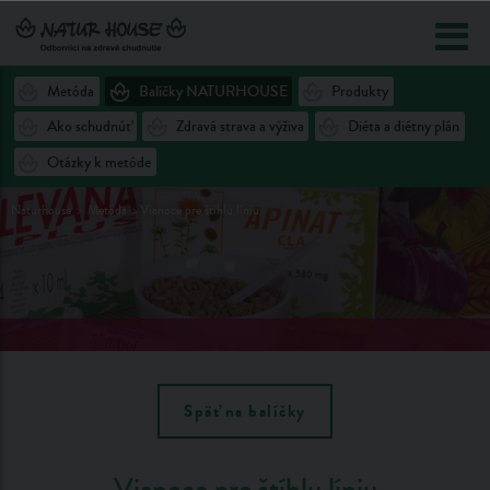
Metóda
Balíčky NATURHOUSE
Produkty
Ako schudnúť
Zdravá strava a výživa
Diéta a diétny plán
Otázky k metóde
Naturhouse
Metóda
Vianoce pre štíhlu líniu
Späť na balíčky
Vianoce pre štíhlu líniu