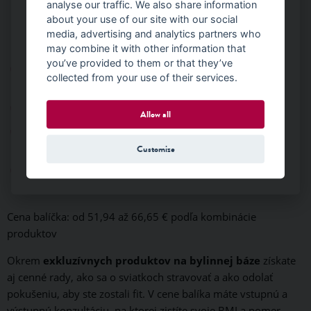
analyse our traffic. We also share information
about your use of our site with our social
media, advertising and analytics partners who
Výživový plán
pre odľahčené dni počas sviatkov
may combine it with other information that
you’ve provided to them or that they’ve
Exkluzívne recepty na
odľahčené vianočné pečivo
,
collected from your use of their services.
štedrovečernú večeru a silvestrovskú nátierku
Cieľové výživové doplnky
Allow all
Rady a tipy,
ako si udržať štíhlu líniu aj počas
vianočných sviatkov
Customize
Vstupnú a výstupnú konzultáciu ZADARMO s výživovým
poradcom
Cena balíčka: od 51,94 až 66,65 € podľa kombinácie
produktov
Okrem
exkluzívnych produktov na bylinnej báze
získate
aj cenné rady, ako sa o sviatkoch stravovať a ako odolať
pokušeniu, aby ste zostali fit. V cene balíka máte vstupnú a
výstupnú konzultáciu, na ktorej zistíte svoje BMI a pomer