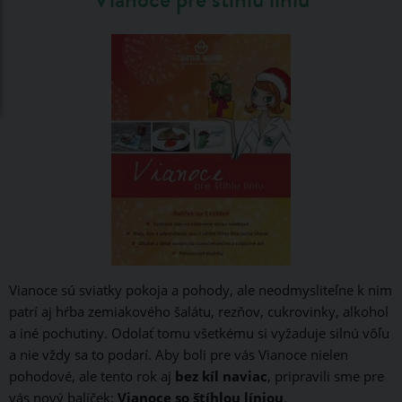
Vianoce sú sviatky pokoja a pohody, ale neodmysliteľne k nim
patrí aj hŕba zemiakového šalátu, rezňov, cukrovinky, alkohol
a iné pochutiny. Odolať tomu všetkému si vyžaduje silnú vôľu
a nie vždy sa to podarí. Aby boli pre vás Vianoce nielen
pohodové, ale tento rok aj
bez kíl
naviac
, pripravili sme pre
vás nový balíček:
Vianoce so štíhlou líniou
.