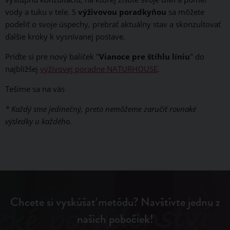
vody a tuku v tele. S
výživovou poradkyňou
sa môžete
podeliť o svoje úspechy, prebrať aktuálny stav a skonzultovať
ďalšie kroky k vysnívanej postave.
Príďte si pre nový balíček "
Vianoce pre štíhlu líniu
" do
najbližšej
výživovej poradne NATURHOUSE
.
Tešíme sa na vás
* Každý sme jedinečný, preto nemôžeme zaručiť rovnaké
výsledky u každého.
Chcete si vyskúšať metódu? Navštívte jednu z
našich pobočiek!